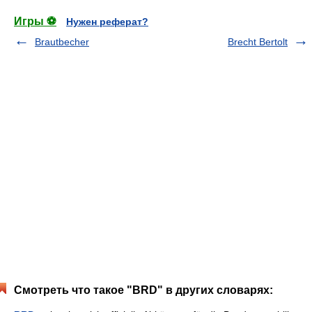
Игры ⚽
Нужен реферат?
Brautbecher
Brecht Bertolt
Смотреть что такое "BRD" в других словарях: