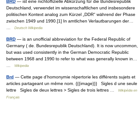
BRD
— ist eine nichtoffizielle Abkürzung für die Bundesrepublik
Deutschland, verwendet im wissenschaftlichen und insbesondere
politischen Kontext analog zum Kürzel „DDR“ während der Phase
zwischen 1949 und 1990.[1] In amtlichen Verlautbarungen der…
…
Deutsch Wikipedia
BRD
— is an unofficial abbreviation for the Federal Republic of
Germany ( de. Bundesrepublik Deutschland). It is now uncommon,
but was used consistently in the German Democratic Republic
between 1968 and 1990 to refer to what was generally known in…
…
Wikipedia
Brd
— Cette page d’homonymie répertorie les différents sujets et
articles partageant un même nom. {{{image}}} Sigles d une seule
lettre Sigles de deux lettres > Sigles de trois lettres …
Wikipédia en
Français