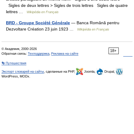
Sigles de deux lettres > Sigles de trois lettres Sigles de quatre
lettres …
Wikipédia en Français
BRD - Groupe Société Générale
— Banca Română pentru
Dezvoltare Création 23 juin 1923 …
Wikipédia en Français
© Академик, 2000-2026
18+
Обратная связь:
Техподдержка
,
Реклама на сайте
👣 Путешествия
Экспорт словарей на сайты
, сделанные на PHP,
Joomla,
Drupal,
WordPress, MODx.