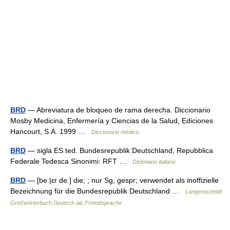
BRD
— Abreviatura de bloqueo de rama derecha. Diccionario
Mosby Medicina, Enfermería y Ciencias de la Salud, Ediciones
Hancourt, S.A. 1999 …
Diccionario médico
BRD
— sigla ES ted. Bundesrepublik Deutschland, Repubblica
Federale Tedesca Sinonimi: RFT …
Dizionario italiano
BRD
— [beː|ɛr deː] die; ; nur Sg, gespr; verwendet als inoffizielle
Bezeichnung für die Bundesrepublik Deutschland …
Langenscheidt
Großwörterbuch Deutsch als Fremdsprache