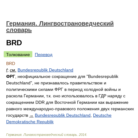
Германия. Лингвострановедческий
словарь
BRD
Толкование
Перевод
BRD
f
;
см.
Bundesrepublik Deutschland
ФРГ
, неофициальное сокращение для "Bundesrepublik
Deutschland", не признавалось правительством и
политическими силами ФРГ в период холодной войны и
раскола Германии, т.к. оно использовалось в ГДР наряду с
сокращением DDR для Восточной Германии как выражение
равного международно-правового положения двух германских
государств
→
Bundesrepublik Deutschland
,
Deutsche
Demokratische Republik
Германия. Лингвострановедческий словарь
.
2014
.